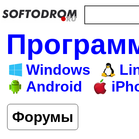
Програм
Windows
Li
Android
iPh
Форумы