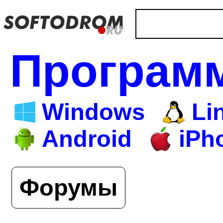
Програм
Windows
Li
Android
iPh
Форумы