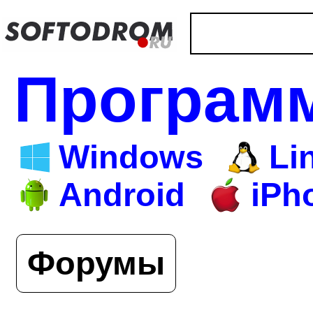
Програм
Windows
Li
Android
iPh
Форумы