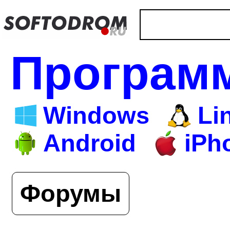
Програм
Windows
Li
Android
iPh
Форумы