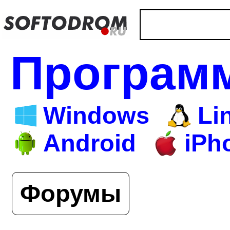
Програм
Windows
Li
Android
iPh
Форумы