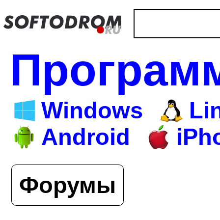
Програм
Windows
Li
Android
iPh
Форумы