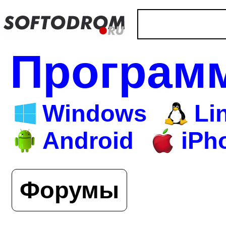
Програм
Windows
Li
Android
iPh
Форумы