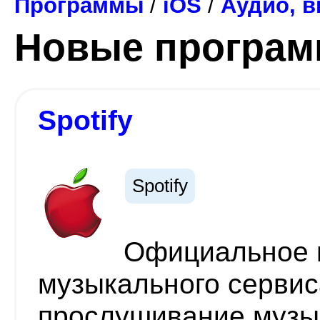
Программы
/
iOS
/
Аудио, в
Новые програ
Spotify
Spotify
Официальное 
музыкального сервис
прослушивание музык