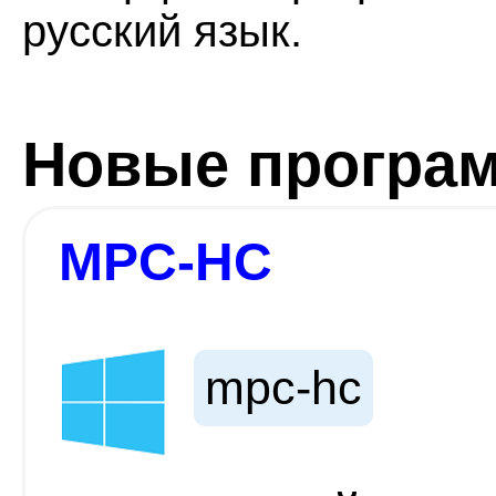
русский язык.
Новые програ
MPC-HC
mpc-hc