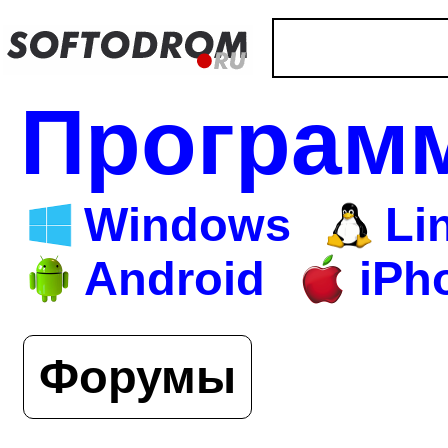
Програм
Windows
Li
Android
iPh
Форумы