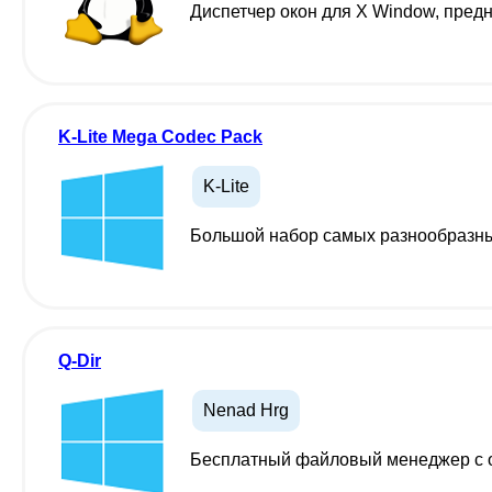
Диспетчер окон для X Window, пред
K-Lite Mega Codec Pack
K-Lite
Большой набор самых разнообразных
Q-Dir
Nenad Hrg
Бесплатный файловый менеджер с 